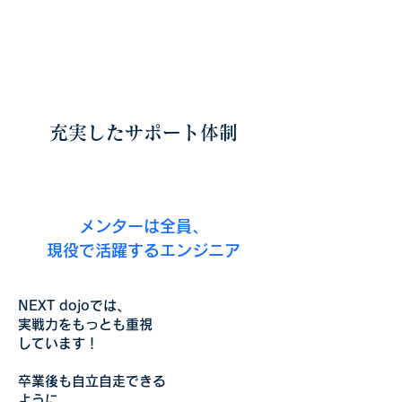
起業家やこれから起業する方のための
AIプログラミングスクール
NEXT Dojo
充実したサポート体制
メンターは全員、
現役で活躍する
エンジニア
NEXT dojoでは、
実戦力をもっとも重視
しています！
卒業後も自立自走できる
ように、